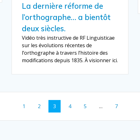
La dernière réforme de
l’orthographe… a bientôt
deux siècles.
Vidéo très instructive de RF Linguisticae
sur les évolutions récentes de
l’orthographe à travers l’histoire des
modifications depuis 1835. À visionner ici.
Page
Page
Page
Page
Page
Page
1
2
3
4
5
…
7