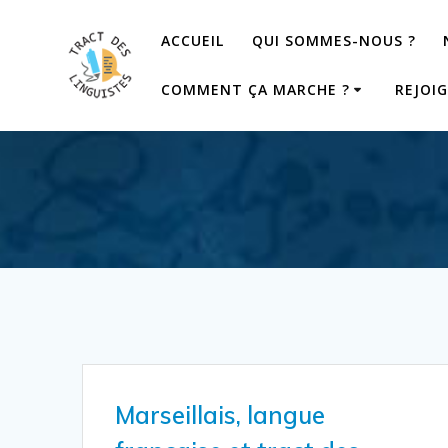
Passer
au
ACCUEIL
QUI SOMMES-NOUS ?
contenu
COMMENT ÇA MARCHE ?
REJOI
Marseillais, langue