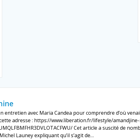
hine
lié un entretien avec Maria Candea pour comprendre d’où ve
 cette adresse : https://www.liberation.fr/lifestyle/amandji
UMQLFBMFHR3DVLOTACFWU/ Cet article a suscité de nombre
chel Launey expliquant qu’il s’agit de…