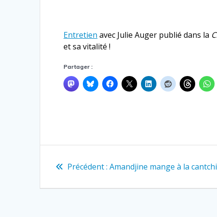
Entretien
avec Julie Auger publié dans la
C
et sa vitalité !
Partager :
Navigation
Article
Précédent :
Amandjine mange à la cantch
de
précédent
:
l’article