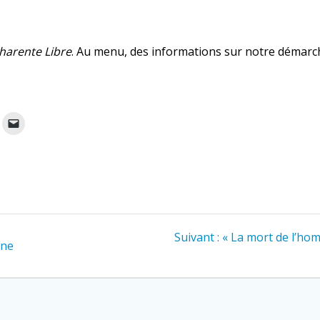
harente Libre
. Au menu, des informations sur notre démarche
Article
Suivant :
« La mort de l’hom
ine
suivant
: