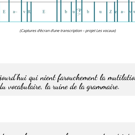
(Captures d’écran d’une transcription – projet Les vocaux)
ujourd’hui qui nient farouchement la mutilatio
 du vocabulaire, la ruine de la grammaire.