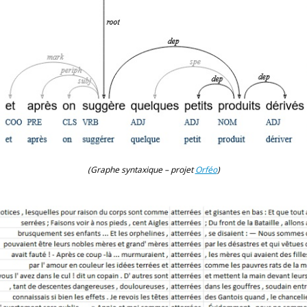
(Graphe syntaxique – projet
Orféo
)