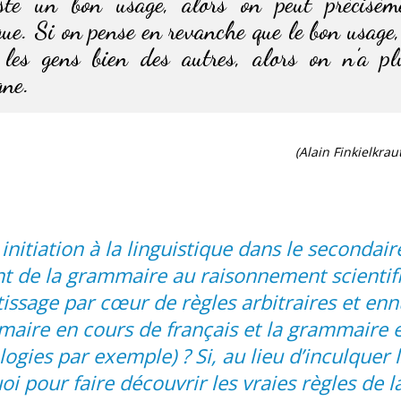
iste un bon usage, alors on peut précisém
ue. Si on pense en revanche que le bon usage, 
 les gens bien des autres, alors on n’a p
gne.
(Alain Finkielkrau
e initiation à la linguistique dans le seconda
nt de la grammaire au raisonnement scientifi
ssage par cœur de règles arbitraires et ennu
maire en cours de français et la grammaire 
ogies par exemple) ? Si, au lieu d’inculquer
i pour faire découvrir les vraies règles de l