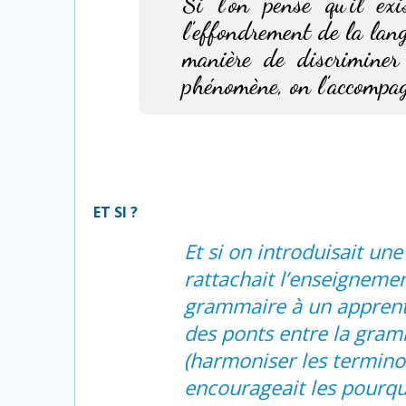
Si l’on pense qu’il ex
l’effondrement de la lang
manière de discriminer
phénomène, on l’accompa
ET SI ?
Et si on introduisait un
rattachait l’enseigneme
grammaire à un apprenti
des ponts entre la gram
(harmoniser les terminol
encourageait les pourquo