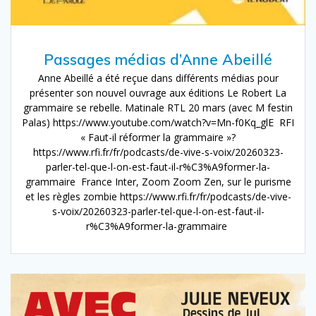
Passages médias d’Anne Abeillé
Anne Abeillé a été reçue dans différents médias pour
présenter son nouvel ouvrage aux éditions Le Robert La
grammaire se rebelle. Matinale RTL 20 mars (avec M festin
Palas) https://www.youtube.com/watch?v=Mn-f0Kq_glE RFI
« Faut-il réformer la grammaire »?
https://www.rfi.fr/fr/podcasts/de-vive-s-voix/20260323-
parler-tel-que-l-on-est-faut-il-r%C3%A9former-la-
grammaire France Inter, Zoom Zoom Zen, sur le purisme
et les règles zombie https://www.rfi.fr/fr/podcasts/de-vive-
s-voix/20260323-parler-tel-que-l-on-est-faut-il-
r%C3%A9former-la-grammaire