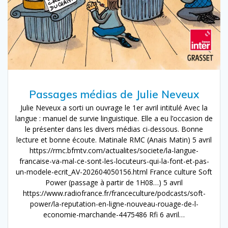
Passages médias de Julie Neveux
Julie Neveux a sorti un ouvrage le 1er avril intitulé Avec la
langue : manuel de survie linguistique. Elle a eu l’occasion de
le présenter dans les divers médias ci-dessous. Bonne
lecture et bonne écoute. Matinale RMC (Anais Matin) 5 avril
https://rmc.bfmtv.com/actualites/societe/la-langue-
francaise-va-mal-ce-sont-les-locuteurs-qui-la-font-et-pas-
un-modele-ecrit_AV-202604050156.html France culture Soft
Power (passage à partir de 1H08…) 5 avril
https://www.radiofrance.fr/franceculture/podcasts/soft-
power/la-reputation-en-ligne-nouveau-rouage-de-l-
economie-marchande-4475486 Rfi 6 avril…