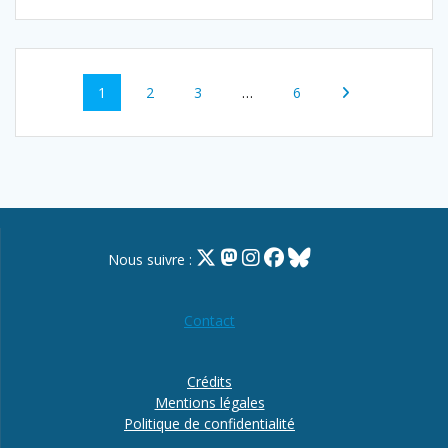
Navigation
Page
Page
Page
Page
1
2
3
…
6
au
sein
des
articles
Nous suivre :
Contact
Crédits
Mentions légales
Politique de confidentialité