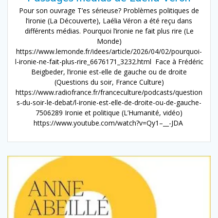
Pour son ouvrage T’es sérieuse? Problèmes politiques de
l’ironie (La Découverte), Laélia Véron a été reçu dans
différents médias. Pourquoi l’ironie ne fait plus rire (Le
Monde)
https://www.lemonde.fr/idees/article/2026/04/02/pourquoi-
l-ironie-ne-fait-plus-rire_6676171_3232.html Face à Frédéric
Beigbeder, l’ironie est-elle de gauche ou de droite
(Questions du soir, France Culture)
https://www.radiofrance.fr/franceculture/podcasts/question
s-du-soir-le-debat/l-ironie-est-elle-de-droite-ou-de-gauche-
7506289 Ironie et politique (L’Humanité, vidéo)
https://www.youtube.com/watch?v=Qy1–__-JDA