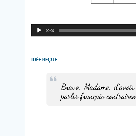
Lecteur
00:00
audio
IDÉE REÇUE
Bravo, Madame, d’avoir a
parler français contraire