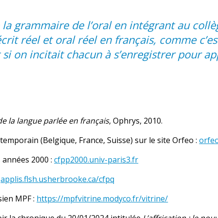
re la grammaire de l’oral en intégrant au coll
t réel et oral réel en français, comme c’est
 si on incitait chacun à s’enregistrer pour a
e la langue parlée en français
, Ophrys, 2010.
emporain (Belgique, France, Suisse) sur le site Orfeo :
orfeo
s années 2000 :
cfpp2000.univ-paris3.fr
:
applis.flsh.usherbrooke.ca/cfpq
isien MPF :
https://mpfvitrine.modyco.fr/vitrine/
ir la chronique du 20/01/2024 intitulée
L’affrication : le no