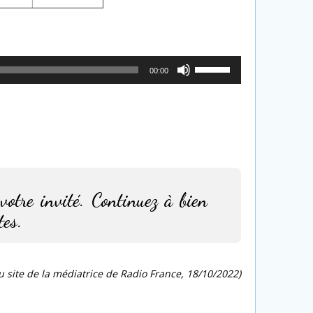
Utilisez
00:00
les
flèches
haut/bas
pour
augmenter
ou
diminuer
votre invité. Continuez à bien
le
volume.
tes.
u site de la médiatrice de Radio France, 18/10/2022)