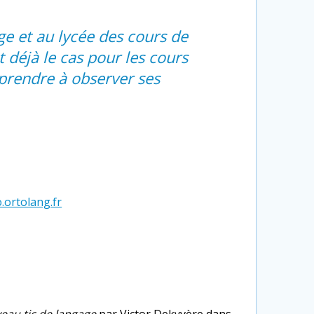
ège et au lycée des cours de
 déjà le cas pour les cours
pprendre à observer ses
.ortolang.fr
uveau tic de langage
par Victor Dekyvère dans