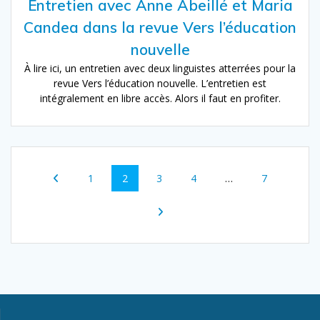
Entretien avec Anne Abeillé et Maria
Candea dans la revue Vers l’éducation
nouvelle
À lire ici, un entretien avec deux linguistes atterrées pour la
revue Vers l’éducation nouvelle. L’entretien est
intégralement en libre accès. Alors il faut en profiter.
Navigation
Page
Page
Page
Page
Page
1
2
3
4
…
7
au
sein
des
articles