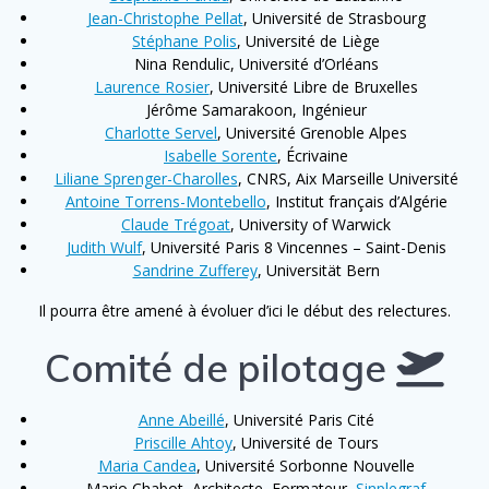
Jean-Christophe Pellat
, Université de Strasbourg
Stéphane Polis
, Université de Liège
Nina Rendulic, Université d’Orléans
Laurence Rosier
, Université Libre de Bruxelles
Jérôme Samarakoon, Ingénieur
Charlotte Servel
, Université Grenoble Alpes
Isabelle Sorente
, Écrivaine
Liliane Sprenger-Charolles
, CNRS, Aix Marseille Université
Antoine Torrens-Montebello
, Institut français d’Algérie
Claude Trégoat
, University of Warwick
Judith Wulf
, Université Paris 8 Vincennes – Saint-Denis
Sandrine Zufferey
, Universität Bern
Il pourra être amené à évoluer d’ici le début des relectures.
Comité de pilotage
Anne Abeillé
, Université Paris Cité
Priscille Ahtoy
, Université de Tours
Maria Candea
, Université Sorbonne Nouvelle
Mario Chabot, Architecte, Formateur,
Sinplegraf