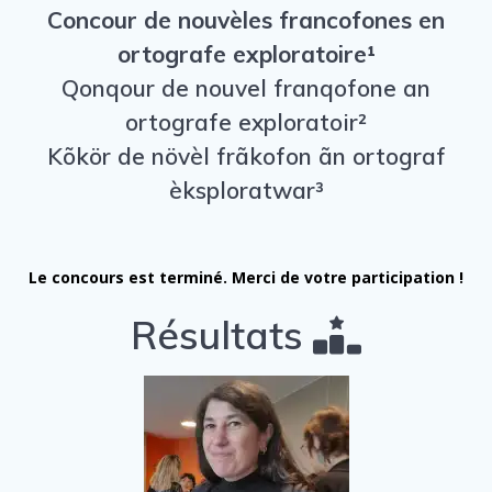
Concour de nouvèles francofones en
ortografe exploratoire¹
Qonqour de nouvel franqofone an
ortografe exploratoir²
Kõkör de növèl frãkofon ãn ortograf
èksploratwar³
Le concours est terminé. Merci de votre participation !
Résultats