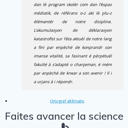
dan lè program skolèr com dan l’èspas
médiatik, de référans o-z aki lè plu-z
élémantèr de notre disipline.
L’akumulasyon de déklarasyon
katastrofist sur l’éta aktuèl de notre lang
a fini par enpèché de konprandr son
imanse vitalité, sa fasinant é pèrpétuèl
fakulté à s’adapté o chanjeman, é mém
par anpèché de krwar a son avenir ! Il i
a urjans à i répondr.
Ortograf altêrnativ
Faites avancer la science