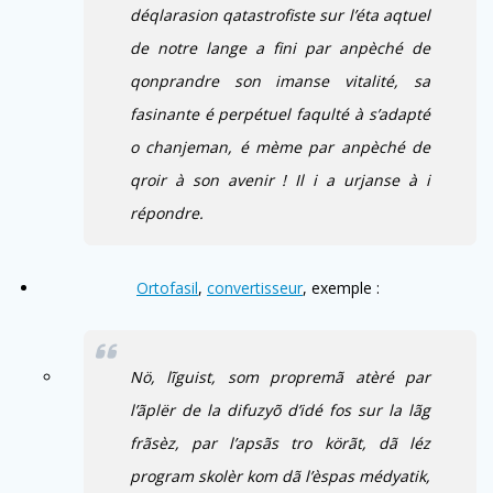
déqlarasion qatastrofiste sur l’éta aqtuel
de notre lange a fini par anpèché de
qonprandre son imanse vitalité, sa
fasinante é perpétuel faqulté à s’adapté
o chanjeman, é mème par anpèché de
qroir à son avenir ! Il i a urjanse à i
répondre.
Ortofasil
,
convertisseur
, exemple :
Nö, lĩguist, som propremã atèré par
l’ãplër de la difuzyõ d’idé fos sur la lãg
frãsèz, par l’apsãs tro körãt,
dã
léz
program skolèr kom
dã
l’èspas médyatik,