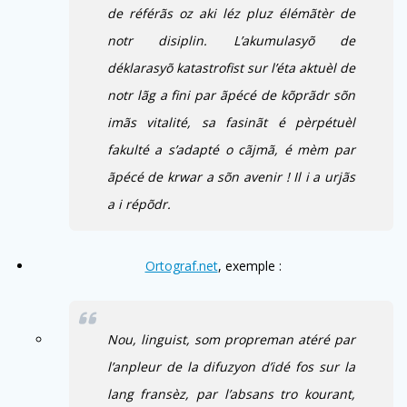
de référãs oz aki léz
plu
z élémãtèr de
notr disiplin. L’akumulasyõ de
déklarasyõ katastrofist sur l’éta aktuèl de
notr lãg a fini par ãpécé de kõprãdr sõn
imãs vitalité, sa fasinãt é pèrpétuèl
fakulté a s’adapté o cãjmã, é mèm par
ãpécé de krwar a sõn avenir ! Il i a urjãs
a i répõdr.
Ortograf.net
, exemple :
Nou, linguist, som propreman atéré par
l’anpleur de la difuzyon d’idé fos sur la
lang fransèz, par l’absans tro kourant,