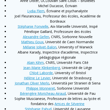
Anne Dister, UCLouvain Saint-Louis – Bruxelles
Michel Ducasse, Écrivain
Lydia Flem
, Écrivaine et psychanalyste
Joël Fleuranceau, Professeur des écoles, Académie de
Bordeaux
Stéphanie Fonvielle
, Aix-Marseille Université, Inspé
Pénélope Gaillard, Professeure des écoles
Alexandre Gefen
, CNRS, Sorbonne Nouvelle
Mathieu Goux
, Université de Caen Normandie
Mélanie Jolivet-Balon
, University of Warwick
Albane Karady, Inspectrice d’académie, Inspectrice
pédagogique régionale
Alain Kihm
, CNRS, Université Paris Cité
Jean-Marie Klinkenberg
, Université de Liège
Chloé Laborde
, University of Bristol
Hélène Le Levier
, Université de Strasbourg
Jonathan Oliver Merlo
, Università per Stranieri di Siena
Philippe Monneret
, Sorbonne Université
Bérengère Moricheau-Airaud
, Université de Pau
Sophie Muscianese, Professeure de lettres au lycée et
fondatrice des
Ami.es de Séverine
Stéphanie Pahud
, Université de Lausanne