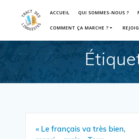
Passer
au
ACCUEIL
QUI SOMMES-NOUS ?
contenu
COMMENT ÇA MARCHE ?
REJOI
Étique
« Le français va très bien,