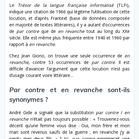
Le
Trésor de la langue française informatisé
(TLFi),
indique une citation de 1966 qui légitime l’utilisation de cette
locution, et d’après Frantext (base de données composée
en majorité de textes littéraires), il y a autant d’occurrences
de
par contre
que de
en revanche
tout au long du XX
e
siècle. Elle est même plus fréquente entre 1940 et 1960 par
rapport à
en revanche
.
Chez Jean Giono, on trouve une seule occurrence de
en
revanche
, contre 53 occurrences de
par contre
. Il est
difficile d’avancer l’argument que cette locution n’est pas
d’usage courant voire littéraire…
Par contre
et
en revanche
sont-ils
synonymes ?
André Gide a signalé que la substitution
par contre
/
en
revanche
n’était pas toujours possible : « Trouveriez-vous
décent qu’une femme vous dise : Oui, mon frère et mon
mari sont revenus saufs de la guerre ; en revanche j’y ai
perdu mes deux fils. » ? Ici,
par contre
exprimerait une