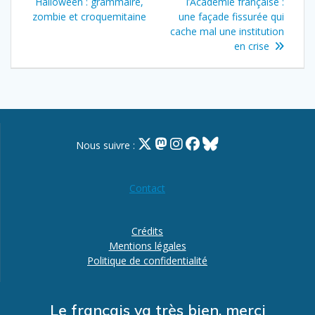
l’article
précédent
Halloween : grammaire,
l’Académie française :
:
zombie et croquemitaine
une façade fissurée qui
cache mal une institution
en crise
Nous suivre :
Contact
Crédits
Mentions légales
Politique de confidentialité
Le français va très bien, merci