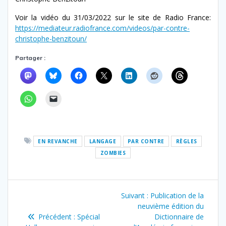
Voir la vidéo du 31/03/2022 sur le site de Radio France:
https://mediateur.radiofrance.com/videos/par-contre-
christophe-benzitoun/
Partager :
EN REVANCHE
LANGAGE
PAR CONTRE
RÈGLES
ZOMBIES
Navigation
Article
Suivant :
Publication de la
de
suivant
neuvième édition du
Article
:
Précédent :
Spécial
Dictionnaire de