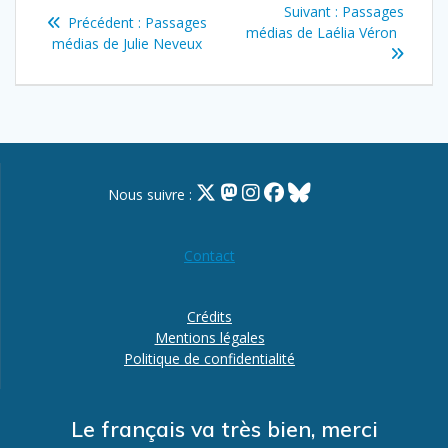
Navigation
Article
Suivant :
Passages
Article
Précédent :
Passages
de
suivant
médias de Laélia Véron
précédent
médias de Julie Neveux
:
:
l’article
Nous suivre :
Contact
Crédits
Mentions légales
Politique de confidentialité
Le français va très bien, merci