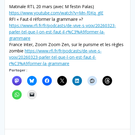
Matinale RTL 20 mars (avec M festin Palas)
https://www.youtube.com/watch?v=Mn-f0Kq_glE
RFI « Faut-il réformer la grammaire »?
https://www.rfi.fr/fr/podcasts/de-vive-s-voix/20260323-
parler-tel-que-l-on-est-faut-il-r%C3%A9former-la-
grammaire
France Inter, Zoom Zoom Zen, sur le purisme et les règles
zombie
https://www.rfi.fr/fr/podcasts/de-vive-s-
voix/20260323-parler-tel-que-l-on-est-faut-il-
r%C3%A9former-la-grammaire
Partager :