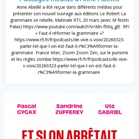
Anne Abeillé a été reçue dans différents médias pour
présenter son nouvel ouvrage aux éditions Le Robert La
grammaire se rebelle. Matinale RTL 20 mars (avec M festin
Palas) https://www.youtube.com/watch?v=Mn-f0Kq_glE RFI
« Faut-il réformer la grammaire »?
https://www.rfi.fr/fr/podcasts/de-vive-s-voix/20260323-
parler-tel-que-l-on-est-faut-il-r%C3%A9former-la-
grammaire France Inter, Zoom Zoom Zen, sur le purisme
et les règles zombie https://www.rfi.fr/fr/podcasts/de-vive-
s-voix/20260323-parler-tel-que-l-on-est-faut-il-
r%C3%A9former-la-grammaire