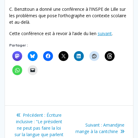
C. Benzitoun a donné une conférence à l’INSPE de Lille sur
les problèmes que pose l’orthographe en contexte scolaire
et au-delà.
Cette conférence est à revoir à l’aide du lien
suivant
.
Partager :
Navigation
Article
Précédent :
Écriture
de
précédent
inclusive : “Le président
Article
Suivant :
Amandjine
:
ne peut pas faire la loi
suivant
mange à la cantchine
l’article
sur la langue que parlent
: