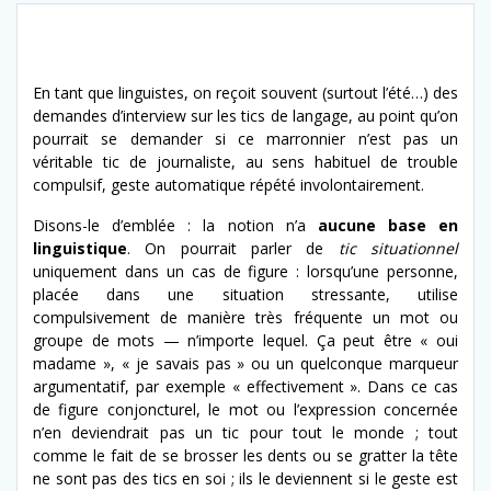
En tant que linguistes, on reçoit souvent (surtout l’été…) des
demandes d’interview sur les tics de langage, au point qu’on
pourrait se demander si ce marronnier n’est pas un
véritable tic de journaliste, au sens habituel de trouble
compulsif, geste automatique répété involontairement.
Disons-le d’emblée : la notion n’a
aucune base en
linguistique
.
On pourrait parler de
tic situationnel
uniquement dans un cas de figure : lorsqu’une personne,
placée dans une situation stressante, utilise
compulsivement de manière très fréquente un mot ou
groupe de mots — n’importe lequel. Ça peut être « oui
madame », « je savais pas » ou un quelconque marqueur
argumentatif, par exemple « effectivement ». Dans ce cas
de figure conjoncturel, le mot ou l’expression concernée
n’en deviendrait pas un tic pour tout le monde ; tout
comme le fait de se brosser les dents ou se gratter la tête
ne sont pas des tics en soi ; ils le deviennent si le geste est