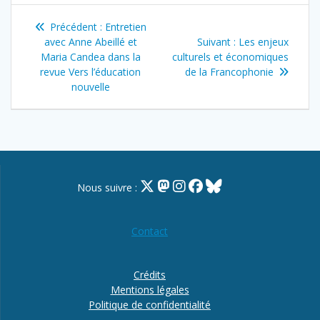
Navigation
Article
Précédent :
Entretien
de
précédent
Article
avec Anne Abeillé et
Suivant :
Les enjeux
:
suivant
Maria Candea dans la
culturels et économiques
l’article
:
revue Vers l’éducation
de la Francophonie
nouvelle
Nous suivre :
Contact
Crédits
Mentions légales
Politique de confidentialité