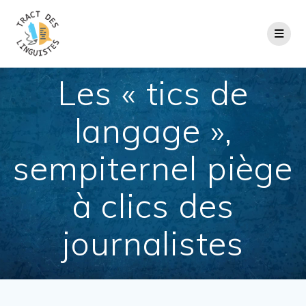
Passer
au
contenu
Les « tics de
langage »,
sempiternel piège
à clics des
journalistes