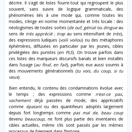
décrire. Il s’agit de listes fourre-tout qui regroupent le plus
souvent, sans suivre de logique grammaticale, des
phénomènes liés à une mode qui, comme toutes les
modes, s’érige en norme momentanée et très locale : des
néologismes de toutes sortes (
de ouf, génial
ou
dingue
au
sens de
très apprécié
;
trop
au sens intensifiant de
très
),
des expressions ludiques (
voili voilou
) ou des métaphores
éphémères, diffusées en particulier par les jeunes, cibles
privilégiées des puristes (
en PLS
). On trouve parfois dans
ces listes des marqueurs discursifs banals et bien installés
dans l’usage (
au final, en fait
), parfois eux aussi soumis à
des mouvements générationnels (
tu vois, du coup, si tu
veux
).
Bien entendu, le contenu des condamnations évolue avec
le temps ; des expressions comme
n’est-ce pas
,
vachement
déjà passées de mode, des appréciatifs
comme
épatant
ou des quantifieurs adoptés largement
depuis fort longtemps comme
pas mal de,
beau coup
devenu
beaucoup
, ne font plus partie des inventaires de
cibles actuelles, même s’ils sont passés par les mêmes
processus de figement dans l’histoire.