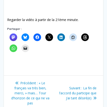
Regarder la vidéo à partir de la 21ème minute.
Partager :
Navigation
Article
Précédent :
« Le
de
précédent
Article
français va très bien,
Suivant :
La fin de
:
suivant
merci, » mais… Tour
l’accord du participe que
l’article
:
d’horizon de ce qui ne va
j’ai tant désiré(e)
pas