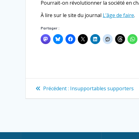
Pourrait-on révolutionner la société en cha
À lire sur le site du journal
L’âge de faire
.
Partager :
Navigation
Article
Précédent :
Insupportables supporters
précédent
de
:
l’article