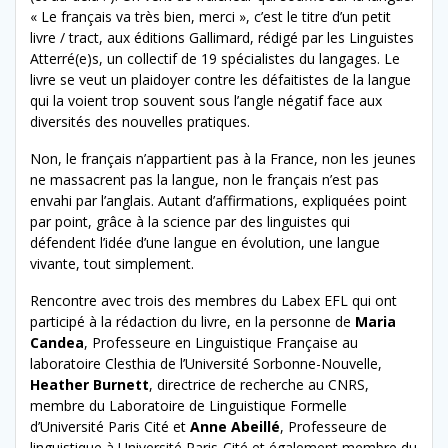
« Le français va très bien, merci », c’est le titre d’un petit
livre / tract, aux éditions Gallimard, rédigé par les Linguistes
Atterré(e)s, un collectif de 19 spécialistes du langages. Le
livre se veut un plaidoyer contre les défaitistes de la langue
qui la voient trop souvent sous l’angle négatif face aux
diversités des nouvelles pratiques.
Non, le français n’appartient pas à la France, non les jeunes
ne massacrent pas la langue, non le français n’est pas
envahi par l’anglais. Autant d’affirmations, expliquées point
par point, grâce à la science par des linguistes qui
défendent l’idée d’une langue en évolution, une langue
vivante, tout simplement.
Rencontre avec trois des membres du Labex EFL qui ont
participé à la rédaction du livre, en la personne de
Maria
Candea
, Professeure en Linguistique Française au
laboratoire Clesthia de l’Université Sorbonne-Nouvelle,
Heather Burnett
, directrice de recherche au CNRS,
membre du Laboratoire de Linguistique Formelle
d’Université Paris Cité et
Anne Abeillé
, Professeure de
linguistique à Université Paris-Cité et également membre du