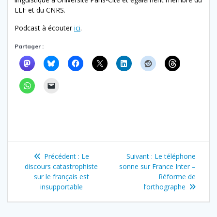
LLF et du CNRS.
Podcast à écouter
ici
.
Partager :
Navigation
Article
Article
Précédent :
Le
Suivant :
Le téléphone
de
précédent
suivant
discours catastrophiste
sonne sur France Inter –
:
:
sur le français est
Réforme de
l’article
insupportable
l’orthographe