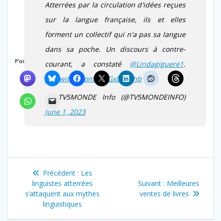
Atterrées par la circulation d'idées reçues
sur la langue française, ils et elles
forment un collectif qui n'a pas sa langue
dans sa poche. Un discours à contre-
Partager :
courant, a constaté
@Lindagiguere1
.
pic.twitter.com/dWGxD1Y8hb
— TV5MONDE Info (@TV5MONDEINFO)
June 1, 2023
Navigation
Article
Précédent :
Les
de
précédent
Article
linguistes atterrées
Suivant :
Meilleures
:
suivant
s’attaquent aux mythes
ventes de livres
l’article
:
linguistiques