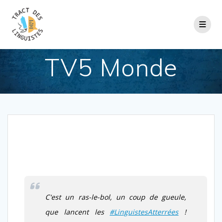
Passer
au
contenu
TV5 Monde
C'est un ras-le-bol, un coup de gueule,
que lancent les
#LinguistesAtterrées
!