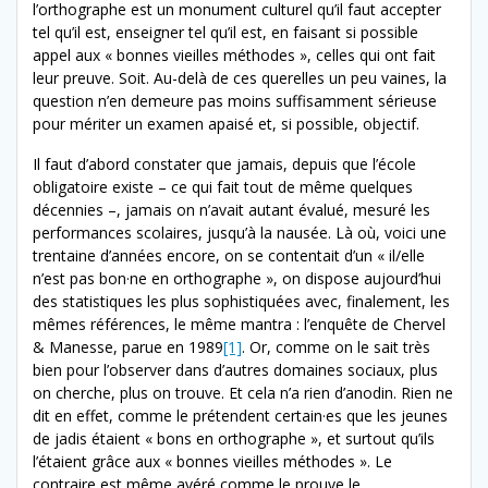
l’orthographe est un monument culturel qu’il faut accepter
tel qu’il est, enseigner tel qu’il est, en faisant si possible
appel aux « bonnes vieilles méthodes », celles qui ont fait
leur preuve. Soit. Au-delà de ces querelles un peu vaines, la
question n’en demeure pas moins suffisamment sérieuse
pour mériter un examen apaisé et, si possible, objectif.
Il faut d’abord constater que jamais, depuis que l’école
obligatoire existe – ce qui fait tout de même quelques
décennies –, jamais on n’avait autant évalué, mesuré les
performances scolaires, jusqu’à la nausée. Là où, voici une
trentaine d’années encore, on se contentait d’un « il/elle
n’est pas bon·ne en orthographe », on dispose aujourd’hui
des statistiques les plus sophistiquées avec, finalement, les
mêmes références, le même mantra : l’enquête de Chervel
& Manesse, parue en 1989
[1]
. Or, comme on le sait très
bien pour l’observer dans d’autres domaines sociaux, plus
on cherche, plus on trouve. Et cela n’a rien d’anodin. Rien ne
dit en effet, comme le prétendent certain·es que les jeunes
de jadis étaient « bons en orthographe », et surtout qu’ils
l’étaient grâce aux « bonnes vieilles méthodes ». Le
contraire est même avéré comme le prouve le