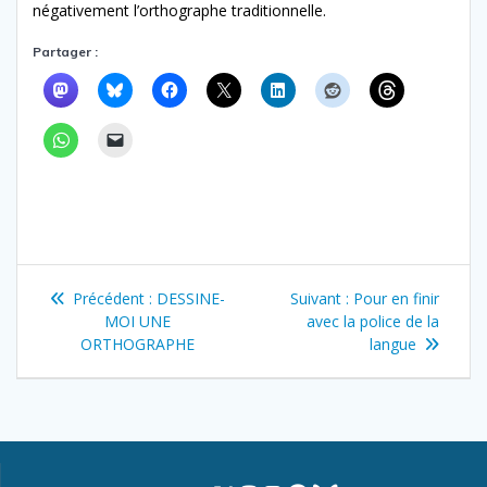
négativement l’orthographe traditionnelle.
Partager :
Navigation
Article
Article
Précédent :
DESSINE-
Suivant :
Pour en finir
de
précédent
suivant
MOI UNE
avec la police de la
:
:
ORTHOGRAPHE
langue
l’article