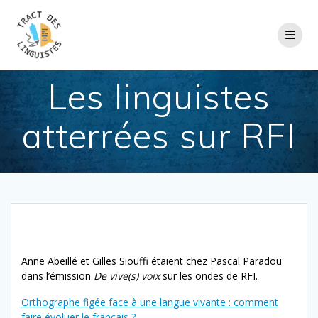
Passer
au
contenu
Les linguistes
atterrées sur RFI
Anne Abeillé et Gilles Siouffi étaient chez Pascal Paradou
dans l’émission
De vive(s) voix
sur les ondes de RFI.
Orthographe figée face à une langue vivante : comment
faire évoluer le français ?