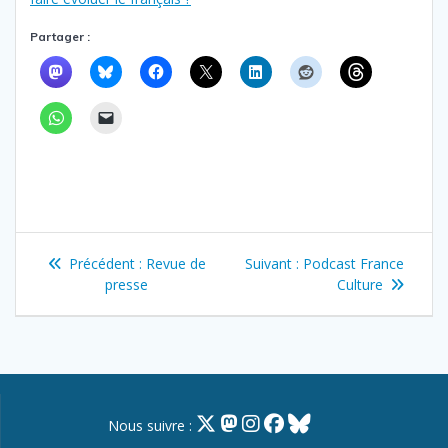
Partager :
Navigation
Article
Article
Précédent :
Revue de
Suivant :
Podcast France
de
précédent
suivant
presse
Culture
:
:
l’article
Nous suivre :