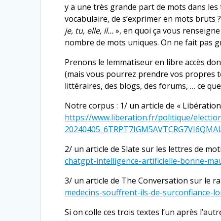
y a une très grande part de mots dans les t
vocabulaire, de s’exprimer en mots bruts ? 
je, tu, elle, il…
», en quoi ça vous renseigne s
nombre de mots uniques. On ne fait pas gr
Prenons le lemmatiseur en libre accès donné
(mais vous pourrez prendre vos propres te
littéraires, des blogs, des forums, … ce qu
Notre corpus : 1/ un article de « Libératio
https://www.liberation.fr/politique/elect
20240405_6TRPT7IGM5AVTCRG7VI6QMA
2/ un article de Slate sur les lettres de mo
chatgpt-intelligence-artificielle-bonne-m
3/ un article de The Conversation sur le ra
medecins-souffrent-ils-de-surconfiance-l
Si on colle ces trois textes l’un après l’au