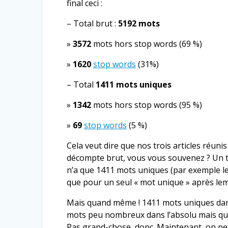
final ceci :
– Total brut :
5192 mots
»
3572
mots hors stop words (69 %)
»
1620
stop words
(31%)
– Total
1411 mots uniques
»
1342
mots hors stop words (95 %)
»
69
stop words
(5 %)
Cela veut dire que nos trois articles réuni
décompte brut, vous vous souvenez ? Un ti
n’a que 1411 mots uniques (par exemple le 
que pour un seul « mot unique » après lemm
Mais quand même ! 1411 mots uniques dans tr
mots peu nombreux dans l’absolu mais qui s
Pas grand-chose, donc. Maintenant, on peut