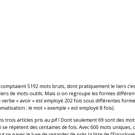
s comptaient 5192 mots bruts, dont pratiquement le tiers c’est
ers de mots-outils. Mais si on regroupe les formes différent
verbe « avoir » est employé 202 fois sous différentes formes
atisation ; le mot « exemple » est employé 8 fois).
ois articles pris au pif ! Dont seulement 69 sont des mots-ou
e répètent des centaines de fois. Avec 600 mots uniques, on 
 se payer le luxe de regarder de près la liste de l’Encyclop