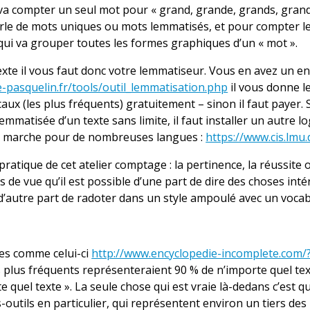
a compter un seul mot pour « grand, grande, grands, grandes
arle de mots uniques ou mots lemmatisés, et pour compter l
 qui va grouper toutes les formes graphiques d’un « mot ».
 texte il vous faut donc votre lemmatiseur. Vous en avez un en 
-pasquelin.fr/tools/outil_lemmatisation.php
il vous donne le
icaux (les plus fréquents) gratuitement – sinon il faut payer. 
lemmatisée d’un texte sans limite, il faut installer un autre 
qui marche pour de nombreuses langues :
https://www.cis.lm
ratique de cet atelier comptage : la pertinence, la réussite 
s de vue qu’il est possible d’une part de dire des choses inté
 d’autre part de radoter dans un style ampoulé avec un vocabu
tes comme celui-ci
http://www.encyclopedie-incomplete.com/
es plus fréquents représenteraient 90 % de n’importe quel tex
 quel texte ». La seule chose qui est vraie là-dedans c’est qu
outils en particulier, qui représentent environ un tiers des m