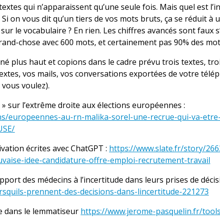
extes qui n’apparaissent qu’une seule fois. Mais quel est l’i
Si on vous dit qu’un tiers de vos mots bruts, ça se réduit à
ur le vocabulaire ? En rien. Les chiffres avancés sont faux s’i
and-chose avec 600 mots, et certainement pas 90% des mots
 plus haut et copions dans le cadre prévu trois textes, trois
xtes, vos mails, vos conversations exportées de votre télé
e vous voulez).
n » sur l’extrême droite aux élections européennes :
ions/europeennes-au-rn-malika-sorel-une-recrue-qui-va-etre
USE/
tivation écrites avec ChatGPT :
https://www.slate.fr/story/266
auvaise-idee-candidature-offre-emploi-recrutement-travail
pport des médecins à l’incertitude dans leurs prises de décis
orsquils-prennent-des-decisions-dans-lincertitude-221273
tre dans le lemmatiseur
https://www.jerome-pasquelin.fr/tool