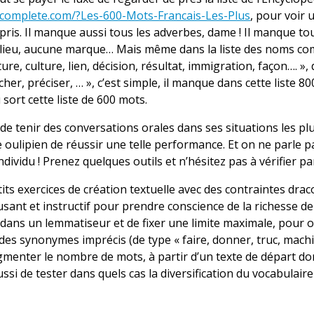
ncomplete.com/?Les-600-Mots-Francais-Les-Plus
, pour voir 
ompris. Il manque aussi tous les adverbes, dame ! Il manque t
lieu, aucune marque… Mais même dans la liste des noms comm
re, culture, lien, décision, résultat, immigration, façon…. »,
her, préciser, … », c’est simple, il manque dans cette liste 8
 sort cette liste de 600 mots.
de tenir des conversations orales dans ses situations les pl
oulipien de réussir une telle performance. Et on ne parle pas
ividu ! Prenez quelques outils et n’hésitez pas à vérifier 
etits exercices de création textuelle avec des contraintes 
sant et instructif pour prendre conscience de la richesse de 
s dans un lemmatiseur et de fixer une limite maximale, pour
des synonymes imprécis (de type « faire, donner, truc, machi
enter le nombre de mots, à partir d’un texte de départ d
si de tester dans quels cas la diversification du vocabulaire