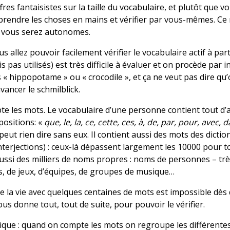
iffres fantaisistes sur la taille du vocabulaire, et plutôt que
 prendre les choses en mains et vérifier par vous-mêmes. Ce
es vous serez autonomes.
us allez pouvoir facilement vérifier le vocabulaire actif à part
 pas utilisés) est très difficile à évaluer et on procède par
s « hippopotame » ou « crocodile », et ça ne veut pas dire qu’
vancer le schmilblick.
te les mots. Le vocabulaire d’une personne contient tout d
positions: «
que, le, la, ce, cette, ces, à, de, par, pour, avec, 
 peut rien dire sans eux. Il contient aussi des mots des dict
interjections) : ceux-là dépassent largement les 10000 pour t
 aussi des milliers de noms propres : noms de personnes – t
, de jeux, d’équipes, de groupes de musique…
e la vie avec quelques centaines de mots est impossible dès 
us donne tout, tout de suite, pour pouvoir le vérifier.
ique : quand on compte les mots on regroupe les différentes