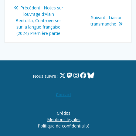
Navigation
Article
Précédent :
Notes sur
de
précédent
l’ouvrage d’Alain
Article
Suivant :
Liaison
:
Bentolila, Controverses
suivant
transmanche
l’article
sur la langue française
:
(2024) Première partie
Nous suivre :
Contact
Crédits
Mentions légales
Politique de confidentialité