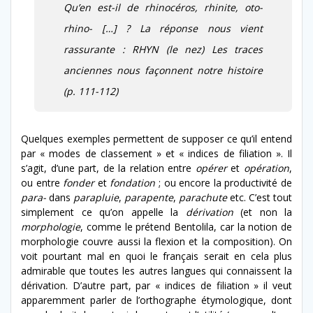
Qu’en est-il de
rhinocéros
,
rhinite
, oto-
rhino- […] ? La réponse nous vient
rassurante : RHYN (le nez) Les traces
anciennes nous façonnent notre histoire
(p. 111-112)
Quelques exemples permettent de supposer ce qu’il entend
par « modes de classement » et « indices de filiation ». Il
s’agit, d’une part, de la relation entre
opérer
et
opération
,
ou entre
fonder
et
fondation
; ou encore la productivité de
para-
dans
parapluie
,
parapente
,
parachute
etc. C’est tout
simplement ce qu’on appelle la
dérivation
(et non la
morphologie
, comme le prétend Bentolila, car la notion de
morphologie couvre aussi la flexion et la composition). On
voit pourtant mal en quoi le français serait en cela plus
admirable que toutes les autres langues qui connaissent la
dérivation. D’autre part, par « indices de filiation » il veut
apparemment parler de l’orthographe étymologique, dont