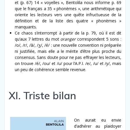
et (p. 67) 14 « voyelles », Bentolila nous informe p. 69
que le français a 35 « phonèmes », une arithmétique qui
oriente les lecteurs vers une quête infructueuse de la
définition et de la liste des quatre « phonèmes »
manquants.
Ce chaos s’interrompt à partir de la p. 79, où il est dit
qu’aux 7 lettres du mot
oranger
correspondent 5 sons :
/o/, /r/, /ã/, /ʒ/, /é/ : une nouvelle convention ni préparée
ni justifiée, mais elle a le mérite d’être plus proche du
consensus. Sans doute pour ne pas effrayer les lecteurs,
on trouve /é/, /ou/ et /u/ pour l’A.P.I. /e/, /u/ et /y/, mais
un peu de cohérence semble revenue.
XI. Triste bilan
On aurait eu envie
d’adhérer au plaidoyer