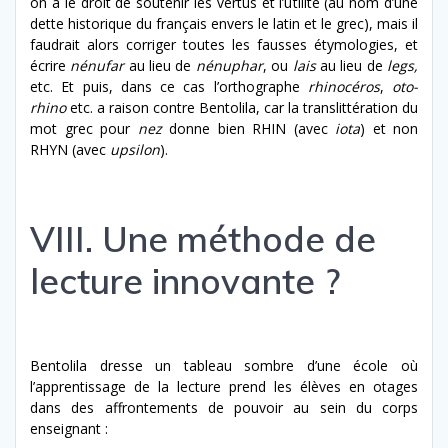
on a le droit de soutenir les vertus et l’utilité (au nom d’une
dette historique du français envers le latin et le grec), mais il
faudrait alors corriger toutes les fausses étymologies, et
écrire
nénufar
au lieu de
nénuphar
, ou
lais
au lieu de
legs,
etc. Et puis, dans ce cas l’orthographe
rhinocéros
,
oto-
rhino
etc. a raison contre Bentolila, car la translittération du
mot grec pour
nez
donne bien RHIN (avec
iota
) et non
RHYN (avec
upsilon
).
VIII. Une méthode de
lecture innovante ?
Bentolila dresse un tableau sombre d’une école où
l’apprentissage de la lecture prend les élèves en otages
dans des affrontements de pouvoir au sein du corps
enseignant :