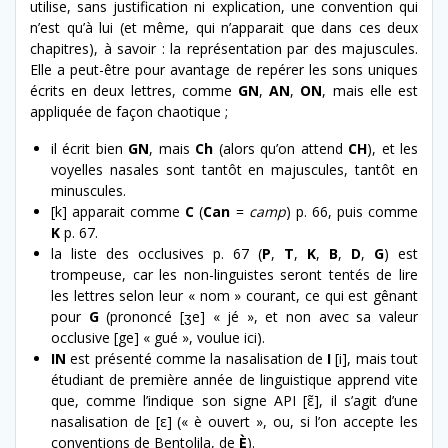
utilise, sans justification ni explication, une convention qui
n’est qu’à lui (et même, qui n’apparait que dans ces deux
chapitres), à savoir : la représentation par des majuscules.
Elle a peut-être pour avantage de repérer les sons uniques
écrits en deux lettres, comme
GN
,
AN
,
ON
, mais elle est
appliquée de façon chaotique ;
il écrit bien
GN
, mais
Ch
(alors qu’on attend
CH
), et les
voyelles nasales sont tantôt en majuscules, tantôt en
minuscules.
[k] apparait comme
C
(
Can
=
camp
) p. 66, puis comme
K
p. 67.
la liste des occlusives p. 67 (
P
,
T
,
K
,
B
,
D
,
G
) est
trompeuse, car les non-linguistes seront tentés de lire
les lettres selon leur « nom » courant, ce qui est gênant
pour
G
(prononcé [ʒe] « jé », et non avec sa valeur
occlusive [ge] « gué », voulue ici).
IN
est présenté comme la nasalisation de
I
[i], mais tout
étudiant de première année de linguistique apprend vite
que, comme l’indique son signe API [ε̃], il s’agit d’une
nasalisation de [ε] (« è ouvert », ou, si l’on accepte les
conventions de Bentolila, de
È
).