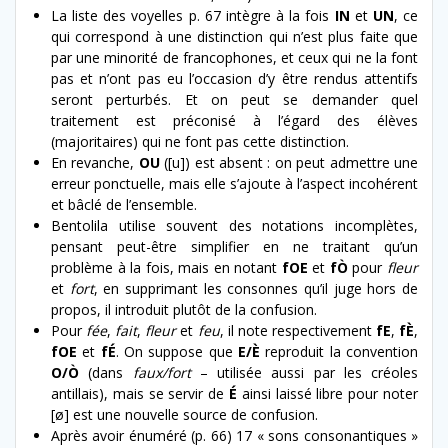
La liste des voyelles p. 67 intègre à la fois
IN
et
UN
, ce
qui correspond à une distinction qui n’est plus faite que
par une minorité de francophones, et ceux qui ne la font
pas et n’ont pas eu l’occasion d’y être rendus attentifs
seront perturbés. Et on peut se demander quel
traitement est préconisé à l’égard des élèves
(majoritaires) qui ne font pas cette distinction.
En revanche,
OU
([u]) est absent : on peut admettre une
erreur ponctuelle, mais elle s’ajoute à l’aspect incohérent
et bâclé de l’ensemble.
Bentolila utilise souvent des notations incomplètes,
pensant peut-être simplifier en ne traitant qu’un
problème à la fois, mais en notant
fOE
et
fÒ
pour
fleur
et
fort
, en supprimant les consonnes qu’il juge hors de
propos, il introduit plutôt de la confusion.
Pour
fée
,
fait
,
fleur
et
feu
, il note respectivement
fE
,
fÈ
,
fOE
et
fÉ
. On suppose que
E/È
reproduit la convention
O/Ò
(dans
faux/fort
– utilisée aussi par les créoles
antillais), mais se servir de
É
ainsi laissé libre pour noter
[ø] est une nouvelle source de confusion.
Après avoir énuméré (p. 66) 17 « sons consonantiques »